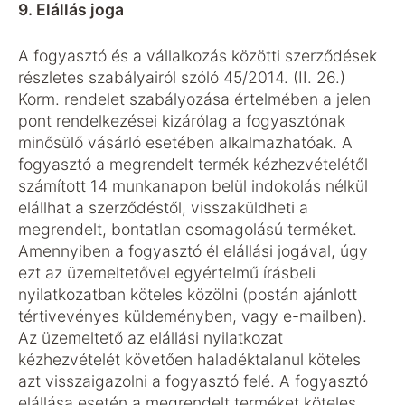
9. Elállás joga
A fogyasztó és a vállalkozás közötti szerződések
részletes szabályairól szóló 45/2014. (II. 26.)
Korm. rendelet szabályozása értelmében a jelen
pont rendelkezései kizárólag a fogyasztónak
minősülő vásárló esetében alkalmazhatóak. A
fogyasztó a megrendelt termék kézhezvételétől
számított 14 munkanapon belül indokolás nélkül
elállhat a szerződéstől, visszaküldheti a
megrendelt, bontatlan csomagolású terméket.
Amennyiben a fogyasztó él elállási jogával, úgy
ezt az üzemeltetővel egyértelmű írásbeli
nyilatkozatban köteles közölni (postán ajánlott
tértivevényes küldeményben, vagy e-mailben).
Az üzemeltető az elállási nyilatkozat
kézhezvételét követően haladéktalanul köteles
azt visszaigazolni a fogyasztó felé. A fogyasztó
elállása esetén a megrendelt terméket köteles