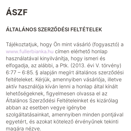
ÁSZF
ÁLTALÁNOS SZERZŐDÉSI FELTÉTELEK
Tájékoztatjuk, hogy Ön mint vásárló (fogyasztó) a
www.fullerbianka.hu
címen elérhető honlap
használatával kinyilvánítja, hogy ismeri és
elfogadja, az alábbi, a Ptk. (2013. évi V. törvény)
6:77 – 6:85. § alapján megírt általános szerződési
feltételeket. Kérjük, amennyiben vásárlója, illetve
aktív használója kíván lenni a honlap által kínált
lehetőségeknek, figyelmesen olvassa el az
Általános Szerződési Feltételeinket és kizárólag
abban az esetben vegye igénybe
szolgáltatásainkat, amennyiben minden pontjával
egyetért, és azokat kötelező érvényűnek tekinti
magára nézve.