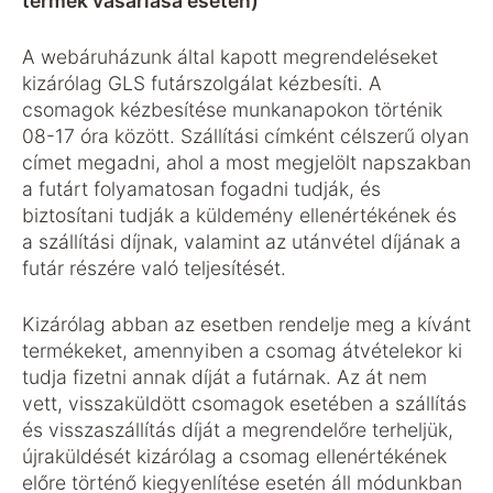
termék vásárlása esetén)
A webáruházunk által kapott megrendeléseket
kizárólag GLS futárszolgálat kézbesíti. A
csomagok kézbesítése munkanapokon történik
08-17 óra között. Szállítási címként célszerű olyan
címet megadni, ahol a most megjelölt napszakban
a futárt folyamatosan fogadni tudják, és
biztosítani tudják a küldemény ellenértékének és
a szállítási díjnak, valamint az utánvétel díjának a
futár részére való teljesítését.
Kizárólag abban az esetben rendelje meg a kívánt
termékeket, amennyiben a csomag átvételekor ki
tudja fizetni annak díját a futárnak. Az át nem
vett, visszaküldött csomagok esetében a szállítás
és visszaszállítás díját a megrendelőre terheljük,
újraküldését kizárólag a csomag ellenértékének
előre történő kiegyenlítése esetén áll módunkban