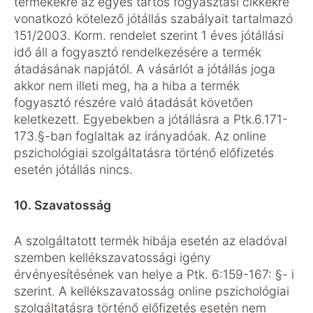
termékekre az egyes tartós fogyasztási cikkekre
vonatkozó kötelező jótállás szabályait tartalmazó
151/2003. Korm. rendelet szerint 1 éves jótállási
idő áll a fogyasztó rendelkezésére a termék
átadásának napjától. A vásárlót a jótállás joga
akkor nem illeti meg, ha a hiba a termék
fogyasztó részére való átadását követően
keletkezett. Egyebekben a jótállásra a Ptk.6.171-
173.§-ban foglaltak az irányadóak. Az online
pszichológiai szolgáltatásra történő előfizetés
esetén jótállás nincs.
10. Szavatosság
A szolgáltatott termék hibája esetén az eladóval
szemben kellékszavatossági igény
érvényesítésének van helye a Ptk. 6:159-167: §- i
szerint. A kellékszavatosság online pszichológiai
szolgáltatásra történő előfizetés esetén nem