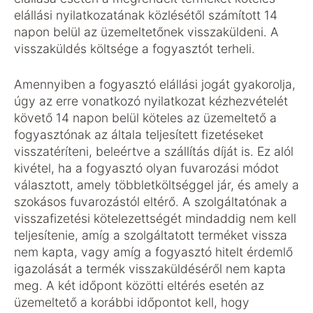
elállási nyilatkozatának közlésétől számított 14
napon belül az üzemeltetőnek visszaküldeni. A
visszaküldés költsége a fogyasztót terheli.
Amennyiben a fogyasztó elállási jogát gyakorolja,
úgy az erre vonatkozó nyilatkozat kézhezvételét
követő 14 napon belül köteles az üzemeltető a
fogyasztónak az általa teljesített fizetéseket
visszatéríteni, beleértve a szállítás díját is. Ez alól
kivétel, ha a fogyasztó olyan fuvarozási módot
választott, amely többletköltséggel jár, és amely a
szokásos fuvarozástól eltérő. A szolgáltatónak a
visszafizetési kötelezettségét mindaddig nem kell
teljesítenie, amíg a szolgáltatott terméket vissza
nem kapta, vagy amíg a fogyasztó hitelt érdemlő
igazolását a termék visszaküldéséről nem kapta
meg. A két időpont közötti eltérés esetén az
üzemeltető a korábbi időpontot kell, hogy