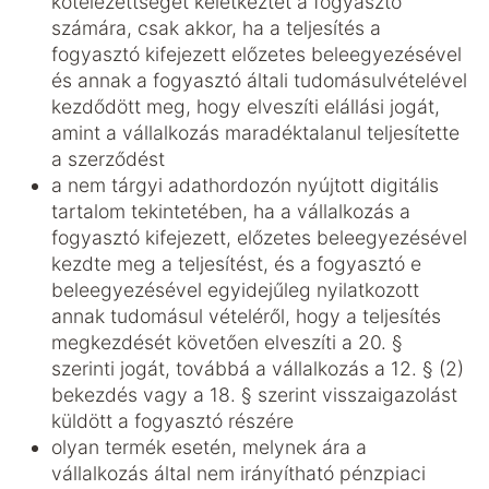
kötelezettséget keletkeztet a fogyasztó
számára, csak akkor, ha a teljesítés a
fogyasztó kifejezett előzetes beleegyezésével
és annak a fogyasztó általi tudomásulvételével
kezdődött meg, hogy elveszíti elállási jogát,
amint a vállalkozás maradéktalanul teljesítette
a szerződést
a nem tárgyi adathordozón nyújtott digitális
tartalom tekintetében, ha a vállalkozás a
fogyasztó kifejezett, előzetes beleegyezésével
kezdte meg a teljesítést, és a fogyasztó e
beleegyezésével egyidejűleg nyilatkozott
annak tudomásul vételéről, hogy a teljesítés
megkezdését követően elveszíti a 20. §
szerinti jogát, továbbá a vállalkozás a 12. § (2)
bekezdés vagy a 18. § szerint visszaigazolást
küldött a fogyasztó részére
olyan termék esetén, melynek ára a
vállalkozás által nem irányítható pénzpiaci