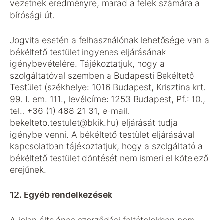
vezetnek eredményre, marad a felek számára a
bírósági út.
Jogvita esetén a felhasználónak lehetősége van a
békéltető testület ingyenes eljárásának
igénybevételére. Tájékoztatjuk, hogy a
szolgáltatóval szemben a Budapesti Békéltető
Testület (székhelye: 1016 Budapest, Krisztina krt.
99. I. em. 111., levélcíme: 1253 Budapest, Pf.: 10.,
tel.: +36 (1) 488 21 31, e-mail:
bekelteto.testulet@bkik.hu) eljárását tudja
igénybe venni. A békéltető testület eljárásával
kapcsolatban tájékoztatjuk, hogy a szolgáltató a
békéltető testület döntését nem ismeri el kötelező
erejűnek.
12. Egyéb rendelkezések
A jelen általános szerződési feltételekben nem