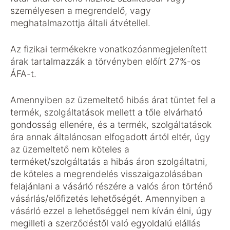
személyesen a megrendelő, vagy
meghatalmazottja általi átvétellel.
Az fizikai termékekre vonatkozóanmegjelenített
árak tartalmazzák a törvényben előírt 27%-os
ÁFA-t.
Amennyiben az üzemeltető hibás árat tüntet fel a
termék, szolgáltatások mellett a tőle elvárható
gondosság ellenére, és a termék, szolgáltatások
ára annak általánosan elfogadott ártól eltér, úgy
az üzemeltető nem köteles a
terméket/szolgáltatás a hibás áron szolgáltatni,
de köteles a megrendelés visszaigazolásában
felajánlani a vásárló részére a valós áron történő
vásárlás/előfizetés lehetőségét. Amennyiben a
vásárló ezzel a lehetőséggel nem kíván élni, úgy
megilleti a szerződéstől való egyoldalú elállás