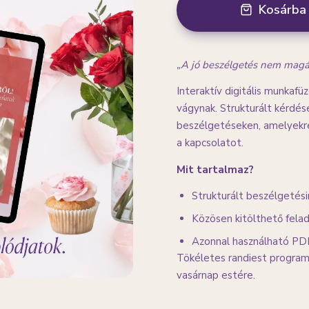
Kosárba
„A jó beszélgetés nem magátó
Interaktív digitális munkafü
vágynak. Strukturált kérdés
beszélgetéseken, amelyekre 
a kapcsolatot.
Mit tartalmaz?
Strukturált beszélgetés
Közösen kitölthető fela
Azonnal használható P
Tökéletes randiest program
vasárnap estére.