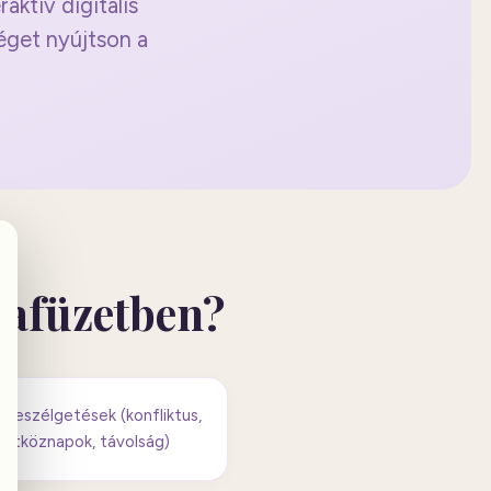
ktív digitális
éget nyújtson a
kafüzetben?
 beszélgetések (konfliktus,
 hétköznapok, távolság)