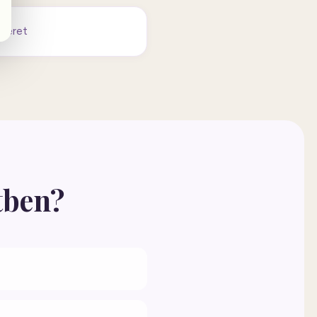
 keret
tben?