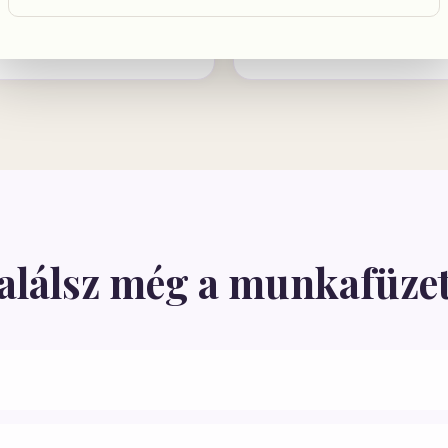
ialakítása
Biztonságos, önreflektív
találsz még a munkafüze