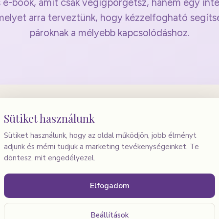
-book, amit csak végigpörgetsz, hanem egy intera
elyet arra terveztünk, hogy kézzelfogható segíts
pároknak a mélyebb kapcsolódáshoz.
Sütiket használunk
z ebben a digitális mun
Sütiket használunk, hogy az oldal működjön, jobb élményt
adjunk és mérni tudjuk a marketing tevékenységeinket. Te
döntesz, mit engedélyezel.
Elfogadom
s tudatos reflexió
Élethelyzetekre szabott
változás, jövőtervezés,
Beállítások