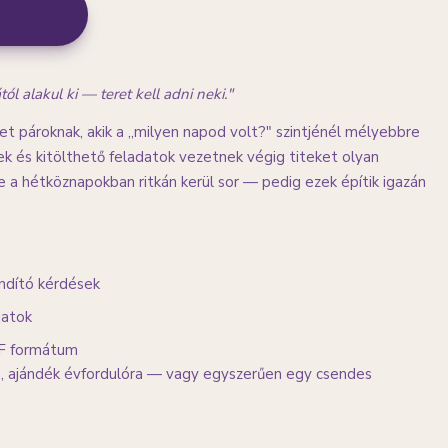
l alakul ki — teret kell adni neki."
zet pároknak, akik a „milyen napod volt?" szintjénél mélyebbre
ek és kitölthető feladatok vezetnek végig titeket olyan
a hétköznapokban ritkán kerül sor — pedig ezek építik igazán
indító kérdések
datok
DF formátum
, ajándék évfordulóra — vagy egyszerűen egy csendes