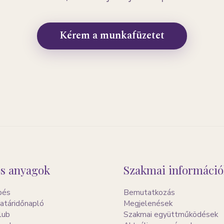
Kérem a munkafüzetet
s anyagok
Szakmai információ
pés
Bemutatkozás
atáridőnapló
Megjelenések
lub
Szakmai együttműködések