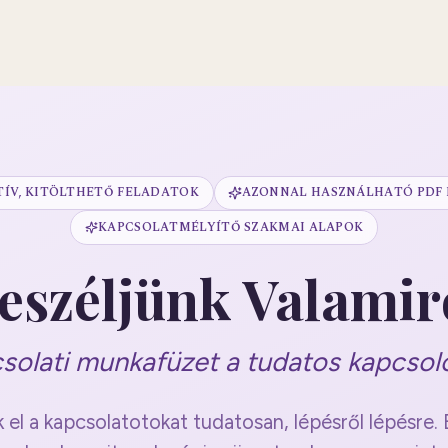
TÍV, KITÖLTHETŐ FELADATOK
AZONNAL HASZNÁLHATÓ PDF
KAPCSOLATMÉLYÍTŐ SZAKMAI ALAPOK
eszéljünk Valamir
solati munkafüzet a tudatos kapcso
 el a kapcsolatotokat tudatosan, lépésről lépésre