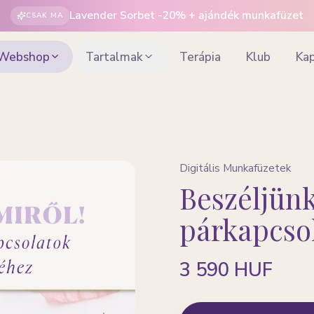
Lavender Sorbet -
20
% + ajándék munkafüzet
CSAK MA
Webshop
Tartalmak
Terápia
Klub
Ka
Digitális Munkafüzetek
Beszéljünk
párkapcso
3 590 HUF