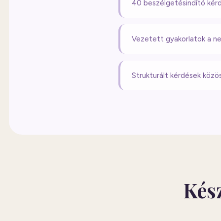
40 beszélgetésindító kérd
Vezetett gyakorlatok a 
Strukturált kérdések köz
Kész