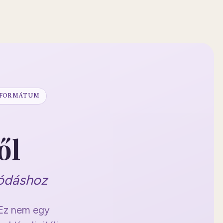
 FORMÁTUM
ől
lódáshoz
. Ez nem egy