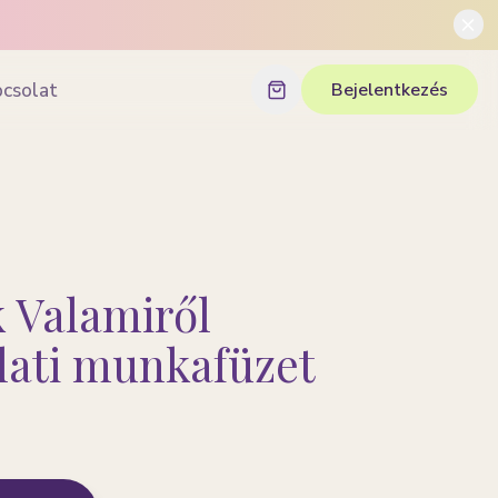
pcsolat
Bejelentkezés
 Valamiről
lati munkafüzet