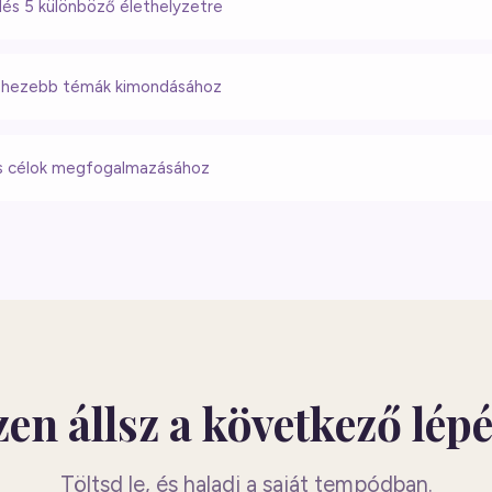
és 5 különböző élethelyzetre
nehezebb témák kimondásához
ös célok megfogalmazásához
en állsz a következő lép
Töltsd le, és haladj a saját tempódban.