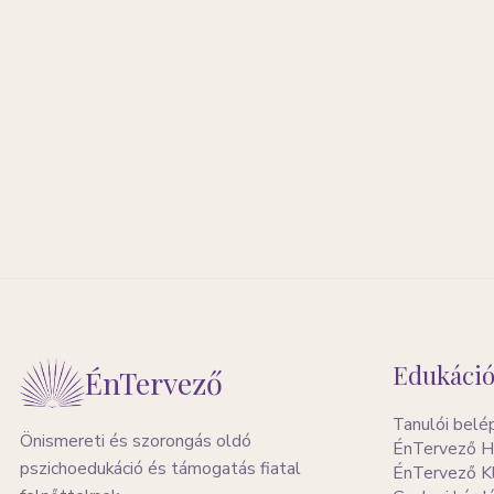
Edukáció
ÉnTervező
Tanulói belé
Önismereti és szorongás oldó
ÉnTervező H
pszichoedukáció és támogatás fiatal
ÉnTervező K