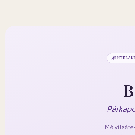
INTERAK
B
Párkapc
Mélyítsétek