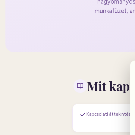
hagyományos e
munkafüzet, am
Mit kaps
Kapcsolati áttekintés é