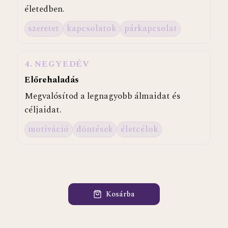
életedben.
szeretet
kapcsolatok
párkapcsolat
4
. NEGYEDÉV
Előrehaladás
Megvalósítod a legnagyobb álmaidat és
céljaidat.
motiváció
döntések
életcélok
Kosárba