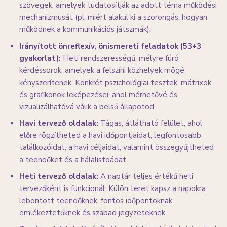
szövegek, amelyek tudatosítják az adott téma működési
mechanizmusát (pl. miért alakul ki a szorongás, hogyan
működnek a kommunikációs játszmák).
Irányított önreflexív, önismereti feladatok (53+3
gyakorlat):
Heti rendszerességű, mélyre fúró
kérdéssorok, amelyek a felszíni közhelyek mögé
kényszerítenek. Konkrét pszichológiai tesztek, mátrixok
és grafikonok leképezései, ahol mérhetővé és
vizualizálhatóvá válik a belső állapotod.
Havi tervező oldalak:
Tágas, átlátható felület, ahol
előre rögzítheted a havi időpontjaidat, legfontosabb
találkozóidat, a havi céljaidat, valamint összegyűjtheted
a teendőket és a hálalistoádat.
Heti tervező oldalak:
A naptár teljes értékű heti
tervezőként is funkcionál. Külön teret kapsz a napokra
lebontott teendőknek, fontos időpontoknak,
emlékeztetőknek és szabad jegyzeteknek.