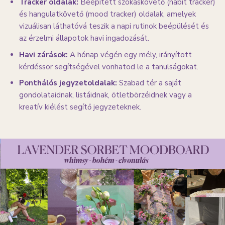
Tracker oldalak:
Beépített szokáskövető (habit tracker)
és hangulatkövető (mood tracker) oldalak, amelyek
vizuálisan láthatóvá teszik a napi rutinok beépülését és
az érzelmi állapotok havi ingadozását.
Havi zárások:
A hónap végén egy mély, irányított
kérdéssor segítségével vonhatod le a tanulságokat.
Ponthálós jegyzetoldalak:
Szabad tér a saját
gondolataidnak, listáidnak, ötletbörzéidnek vagy a
kreatív kiélést segítő jegyzeteknek.