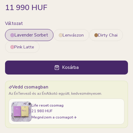
11 990 HUF
Változat
Lavender Sorbet
Lenvászon
Dirty Chai
Pink Latte
Kosárba
Vedd csomagban
Az ÉnTervező és az ÉnAlkotó együtt, kedvezményesen.
Life reset csomag
21 980 HUF
Megnézem a csomagot