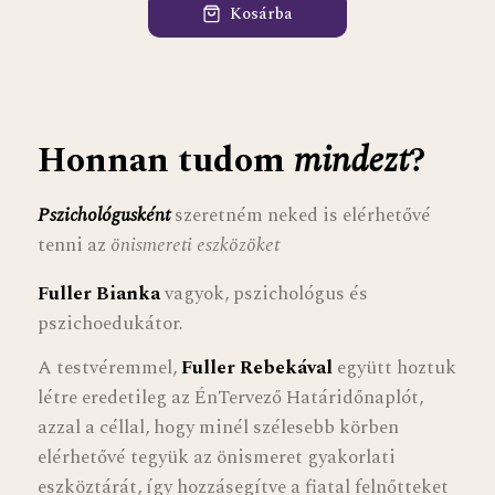
Kosárba
Honnan tudom
mindezt
?
Pszichológusként
szeretném neked is elérhetővé
tenni az
önismereti eszközöket
Fuller Bianka
vagyok, pszichológus és
pszichoedukátor.
A testvéremmel,
Fuller Rebekával
együtt hoztuk
létre eredetileg az ÉnTervező Határidőnaplót,
azzal a céllal, hogy minél szélesebb körben
elérhetővé tegyük az önismeret gyakorlati
eszköztárát, így hozzásegítve a fiatal felnőtteket