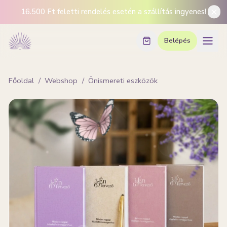
16.500 Ft feletti rendelés esetén a szállítás ingyenes!
Belépés
Főoldal
/
Webshop
/
Önismereti eszközök