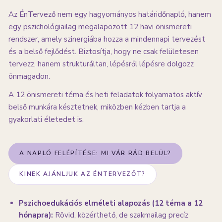
Az ÉnTervező nem egy hagyományos határidőnapló, hanem
egy pszichológiailag megalapozott 12 havi önismereti
rendszer, amely szinergiába hozza a mindennapi tervezést
és a belső fejlődést. Biztosítja, hogy ne csak felületesen
tervezz, hanem strukturáltan, lépésről lépésre dolgozz
önmagadon.
A 12 önismereti téma és heti feladatok folyamatos aktív
belső munkára késztetnek, miközben kézben tartja a
gyakorlati életedet is.
A NAPLÓ FELÉPÍTÉSE: MI VÁR RÁD BELÜL?
KINEK AJÁNLJUK AZ ÉNTERVEZŐT?
Pszichoedukációs elméleti alapozás (12 téma a 12
hónapra):
Rövid, közérthető, de szakmailag precíz