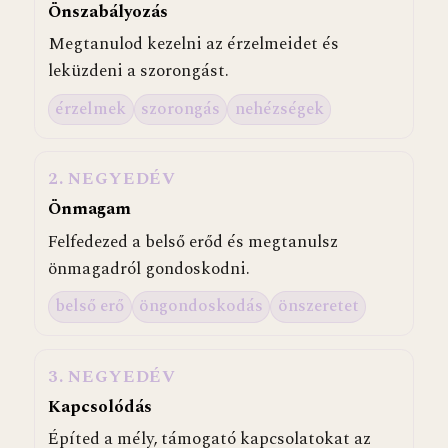
Önszabályozás
Megtanulod kezelni az érzelmeidet és
leküzdeni a szorongást.
érzelmek
szorongás
nehézségek
2
. NEGYEDÉV
Önmagam
Felfedezed a belső erőd és megtanulsz
önmagadról gondoskodni.
belső erő
öngondoskodás
önszeretet
3
. NEGYEDÉV
Kapcsolódás
Építed a mély, támogató kapcsolatokat az