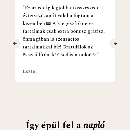
"
Ez az eddig legjobban összeszedett
évtervező, amit valaha fogtam a
kezemben 📖 A kiegészítő netes
tartalmak csak extra bónusz grátisz,
önmagában is szenzációs
Previous slide
Next sl
tartalmakkal bír! Gratulálok az
összeállítónak! Csodás munka! ✨
"
Eszter
Így épül fel a
napló