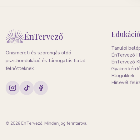
Edukáció
ÉnTervező
Tanulói belé
Önismereti és szorongás oldó
ÉnTervező H
pszichoedukáció és támogatás fiatal
ÉnTervező K
felnőtteknek.
Gyakori kérd
Blogcikkek
Hírlevél feli
©
2026
ÉnTervező. Minden jog fenntartva.