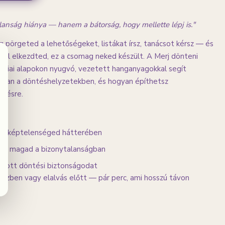
lanság hiánya — hanem a bátorság, hogy mellette lépj is."
 pörgeted a lehetőségeket, listákat írsz, tanácsot kérsz — és
hol elkezdted, ez a csomag neked készült. A Merj dönteni
giai alapokon nyugvó, vezetett hanganyagokkal segít
jában a döntéshelyzetekben, és hogyan építhetsz
épésre.
ntésképtelenséged hátterében
ni magad a bizonytalanságban
szabott döntési biztonságodat
közben vagy elalvás előtt — pár perc, ami hosszú távon