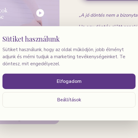
„A jó döntés nem a bizonyta
Ha egy döntés előtt napokig
a végén ugyanott tartasz, a
Sütiket használunk
hanganyag csomag pszicholó
Sütiket használunk, hogy az oldal működjön, jobb élményt
megérteni, mi bénít le való
adjunk és mérni tudjuk a marketing tevékenységeinket. Te
magabiztosságot lépésről l
döntesz, mit engedélyezel.
Miben segít?
Elfogadom
Felismered, mi áll a dö
Megtanulod megnyugtat
Beállítások
Kialakítod a saját, rád 
Hallgasd reggeli közben, út
változtat.