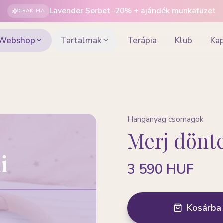
Lavender Sorbet -
20
% + ajándék munkafüzet
CSAK MA
Webshop
Tartalmak
Terápia
Klub
Ka
Hanganyag csomagok
Merj dönt
3 590 HUF
Kosárba