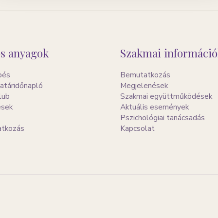
s anyagok
Szakmai információ
pés
Bemutatkozás
atáridőnapló
Megjelenések
lub
Szakmai együttműködések
ések
Aktuális események
Pszichológiai tanácsadás
ratkozás
Kapcsolat