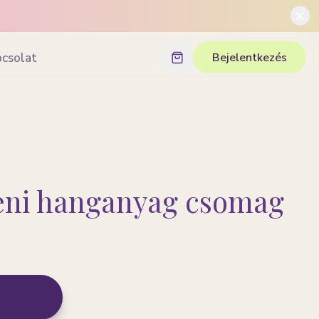
pcsolat
Bejelentkezés
eni hanganyag csomag