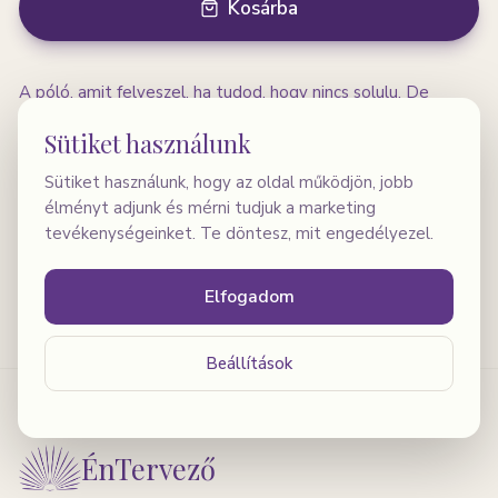
Kosárba
A póló, amit felveszel, ha tudod, hogy nincs solulu. De
legalább a stílusod rendben van. A Delulu póló a realitás és
Sütiket használunk
az önirónia találkozása — mert néha a legegészségesebb
megküzdés az, ha nevetni tudunk a saját illúzióinkon. Bézs
Sütiket használunk, hogy az oldal működjön, jobb
színben, XS–XL méretben.
élményt adjunk és mérni tudjuk a marketing
tevékenységeinket. Te döntesz, mit engedélyezel.
A nehézségeink valódiak. De a legnagyobb erő abban rejlik,
ha nemcsak a súlyukat érezzük — hanem néha mosolyogni is
Elfogadom
tudunk rajtuk. Vates x ÉnTervező kollekció.
Beállítások
ÉnTervező