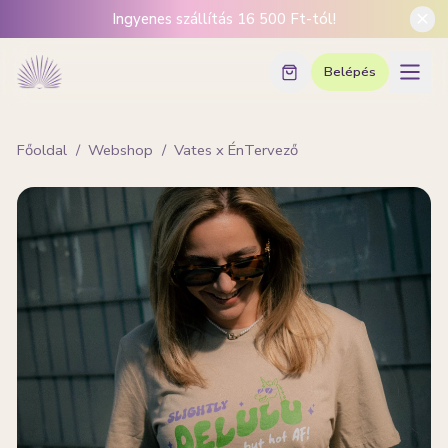
Ingyenes szállítás 16 500 Ft-tól!
Belépés
Főoldal
/
Webshop
/
Vates x ÉnTervező