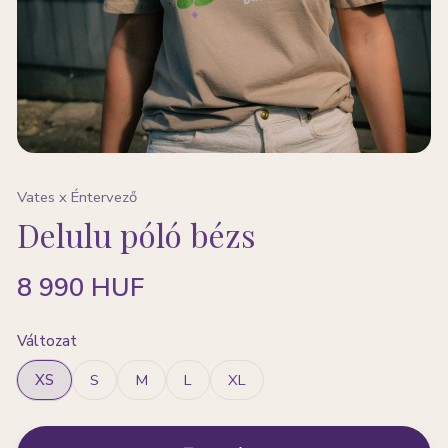
Vates x Éntervező
Delulu póló bézs
8 990 HUF
Változat
XS
S
M
L
XL