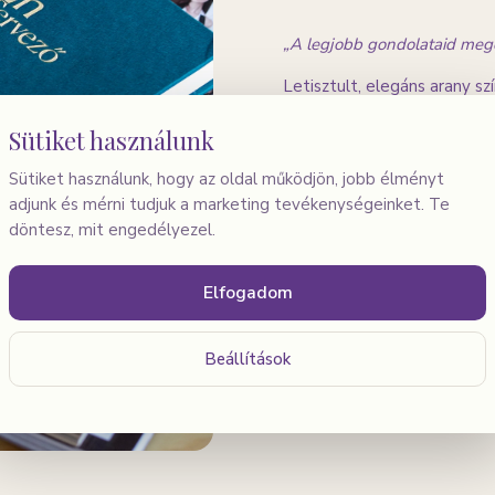
„A legjobb gondolataid megér
Letisztult, elegáns arany s
jegyzetelés stílusos kiegés
Sütiket használunk
az önismereti munka apró rit
Sütiket használunk, hogy az oldal működjön, jobb élményt
Jellemzők:
adjunk és mérni tudjuk a marketing tevékenységeinket. Te
Elegáns arany szín
döntesz, mit engedélyezel.
Kényelmes, biztos fogás
Elfogadom
Ideális naplózáshoz és m
Kis ajándék magadnak — vagy 
Beállítások