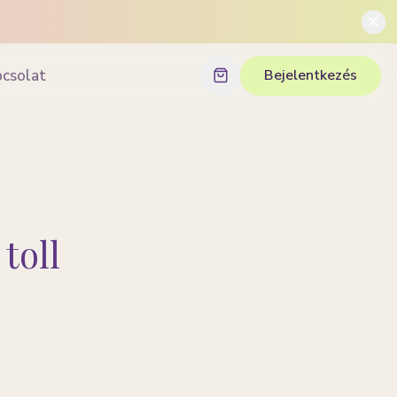
pcsolat
Bejelentkezés
toll