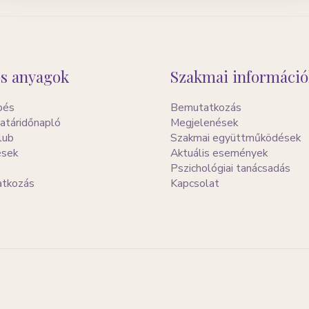
s anyagok
Szakmai információ
pés
Bemutatkozás
atáridőnapló
Megjelenések
lub
Szakmai együttműködések
ések
Aktuális események
Pszichológiai tanácsadás
ratkozás
Kapcsolat