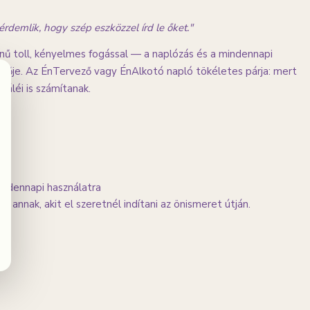
demlik, hogy szép eszközzel írd le őket."
zínű toll, kényelmes fogással — a naplózás és a mindennapi
zítője. Az ÉnTervező vagy ÉnAlkotó napló tökéletes párja: mert
uáléi is számítanak.
indennapi használatra
annak, akit el szeretnél indítani az önismeret útján.