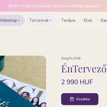
16.500 Ft feletti rendelés esetén a szállítás ingyenes!
Webshop
Tartalmak
Terápia
Klub
Ka
Kiegészítők
ÉnTervező 
2 990 HUF
Kosárba