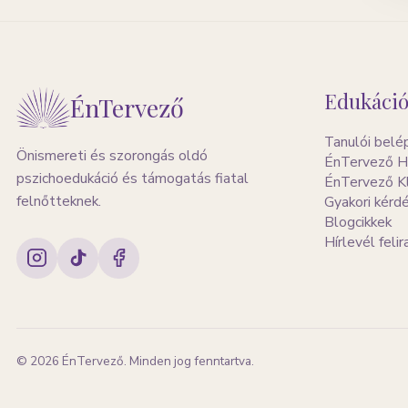
Edukáció
ÉnTervező
Tanulói belé
Önismereti és szorongás oldó
ÉnTervező H
pszichoedukáció és támogatás fiatal
ÉnTervező K
felnőtteknek.
Gyakori kérd
Blogcikkek
Hírlevél feli
©
2026
ÉnTervező. Minden jog fenntartva.