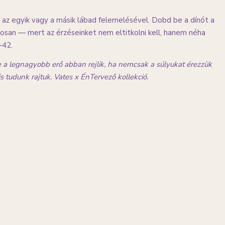
az egyik vagy a másik lábad felemelésével. Dobd be a dínót a
usosan — mert az érzéseinket nem eltitkolni kell, hanem néha
–42.
 a legnagyobb erő abban rejlik, ha nemcsak a súlyukat érezzük
tudunk rajtuk. Vates x ÉnTervező kollekció.