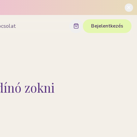
pcsolat
Bejelentkezés
ínó zokni