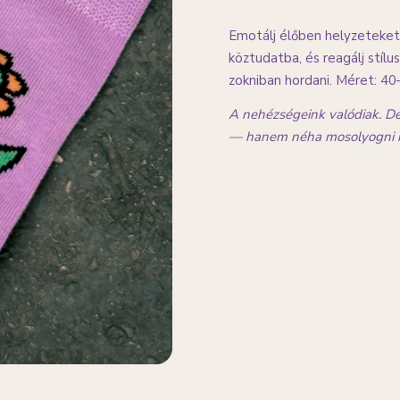
Emotálj élőben helyzeteket 
köztudatba, és reagálj stíl
zokniban hordani. Méret: 40
A nehézségeink valódiak. De
— hanem néha mosolyogni is 