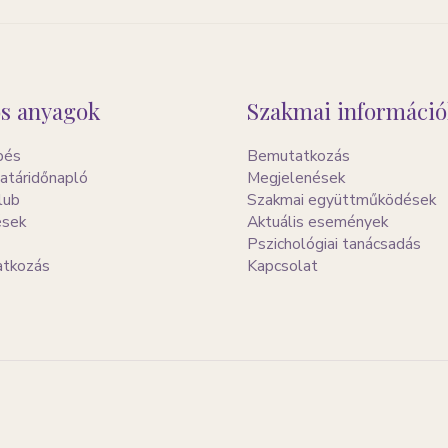
s anyagok
Szakmai információ
pés
Bemutatkozás
atáridőnapló
Megjelenések
lub
Szakmai együttműködések
ések
Aktuális események
Pszichológiai tanácsadás
ratkozás
Kapcsolat