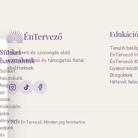
Edukáció
ÉnTervező
Tanulói belé
Sütiket
Önismereti és szorongás oldó
ÉnTervező H
használunk
pszichoedukáció és támogatás fiatal
ÉnTervező K
felnőtteknek.
Gyakori kérd
Sütiket
Blogcikkek
használunk,
Hírlevél feli
hogy
az
oldal
működjön,
jobb
élményt
©
2026
ÉnTervező. Minden jog fenntartva.
adjunk
és