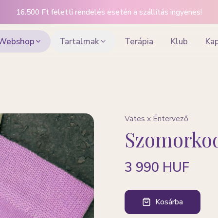
16.500 Ft feletti rendelés esetén a szállítás ingyenes!
Webshop
Tartalmak
Terápia
Klub
Ka
Vates x Éntervező
Szomorkod
3 990 HUF
Kosárba