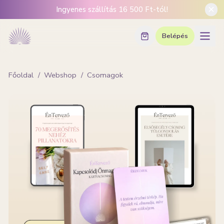
Ingyenes szállítás 16 500 Ft-tól!
Belépés
Főoldal
/
Webshop
/
Csomagok