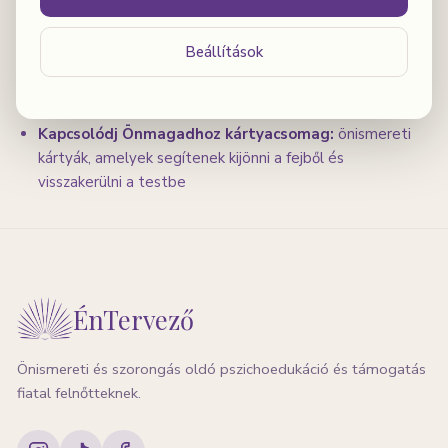
megerősítés a legnehezebb pillanatokra
Beállítások
Öngondoskodás, belső erő, tudatos pihenés
hanganyag:
vezetett légzés- és megnyugvási
gyakorlatok — hallgathatod akkor is, ha most sürgős
Kapcsolódj Önmagadhoz kártyacsomag:
önismereti
kártyák, amelyek segítenek kijönni a fejből és
visszakerülni a testbe
ÉnTervező
Önismereti és szorongás oldó pszichoedukáció és támogatás
fiatal felnőtteknek.