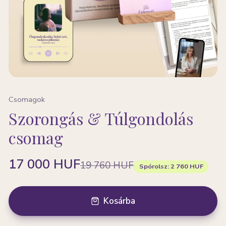
Csomagok
Szorongás & Túlgondolás
csomag
17 000 HUF
19 760 HUF
Spórolsz:
2 760 HUF
Kosárba