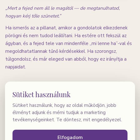
„Mert a fejed nem áll le magától — de megtanulhatod,
hogyan kérj tőle szünetet.”
Ha ismerős az a pillanat, amikor a gondolatok elkezdenek
pörögni és nem tudod leállítani. Ha estére ott fekszül az
ágyban, és a fejed tele van mindenféle „mi lenne ha”-val és
megoldhatatlannak tűnő kérdésekkel. Ha szorongsz,
túlgondolsz, és már eleged van abból, hogy ez irányítja a
napjaidat.
MIT TARTALMAZ?
MIT KAPSZ?
Sütiket használunk
Sütiket használunk, hogy az oldal működjön, jobb
Elsősegély csomag túlgondolás esetére — digitális
élményt adjunk és mérni tudjuk a marketing
munkafüzet:
azonnali eszközök arra, amikor a
tevékenységeinket. Te döntesz, mit engedélyezel.
gondolatok elárasztanak
70 Megerősítés Nehéz Pillanatokra — digitális
Elfogadom
munkafüzet:
70 tudományosan megalapozott